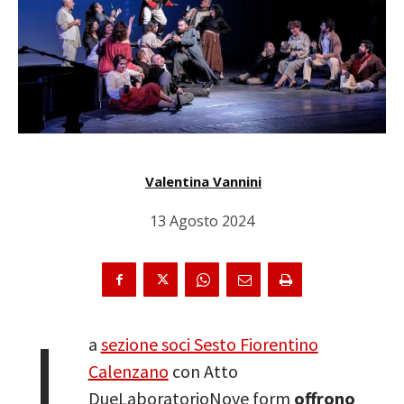
Valentina Vannini
13 Agosto 2024
L
a
sezione soci Sesto Fiorentino
Calenzano
con Atto
DueLaboratorioNove form
offrono