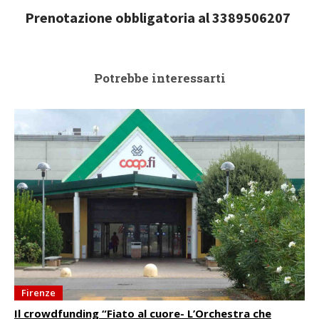
Prenotazione obbligatoria al 3389506207
Potrebbe interessarti
Firenze
Il crowdfunding “Fiato al cuore- L’Orchestra che