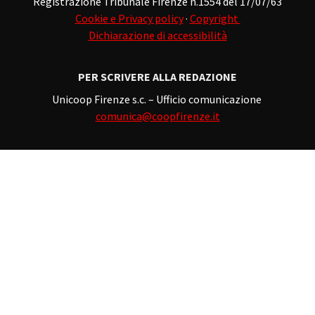
Registrazione Tribunale Firenze n.1554 del 17/07/63
Cookie e Privacy policy
·
Copyright
Dichiarazione di accessibilità
PER SCRIVERE ALLA REDAZIONE
Unicoop Firenze s.c. – Ufficio comunicazione
comunica@coopfirenze.it