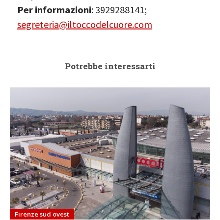
Per informazioni
: 3929288141;
segreteria@iltoccodelcuore.com
Potrebbe interessarti
Firenze sud ovest