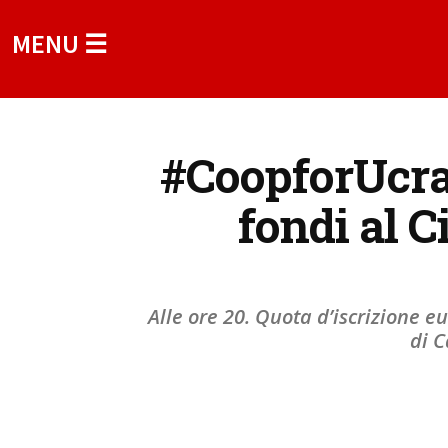
MENU ☰
#CoopforUcrai
fondi al C
Alle ore 20. Quota d’iscrizione eu
di C