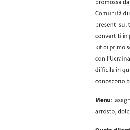
promossa da C
Comunità di s
presenti sul 
convertiti in
kit di primo 
con l’Ucrain
difficile in 
conoscono be
Menu
: lasag
arrosto, dolc