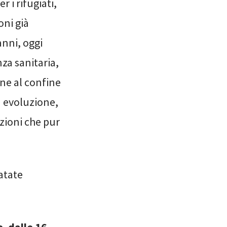
 i rifugiati,
oni già
anni, oggi
za sanitaria,
one al confine
a evoluzione,
zioni che pur
atate