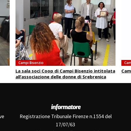
Campi Bisenzio
Cam
La sala soci Coop di Campi Bisenzio intitolata
Camm
all’associazione delle donne di Srebrenica
ve
Registrazione Tribunale Firenze n.1554 del
17/07/63