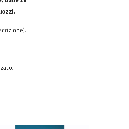
, dalle 16
uozzi.
scrizione).
rzato.