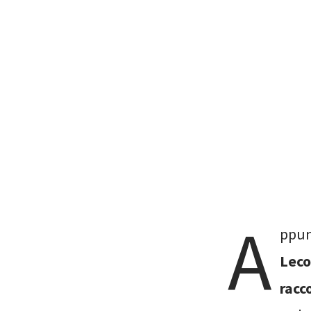
A
ppu
Leco
racc