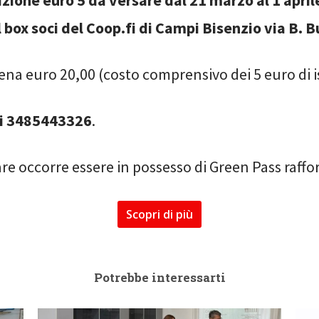
izione euro 5 da versare dal 21 marzo al 1 aprile
l box soci del Coop.fi di Campi Bisenzio via B. B
ena euro 20,00 (costo comprensivo dei 5 euro di i
i 3485443326
.
re occorre essere in possesso di Green Pass raffo
Scopri di più
Potrebbe interessarti