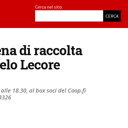
Cerca nel sito:
CERCA
na di raccolta
gelo Lecore
alle 18.30, al box soci del Coop.fi
43326