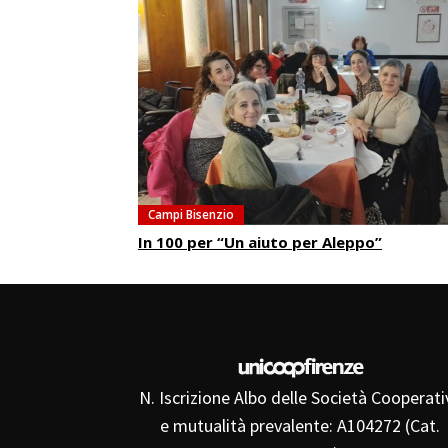
Campi Bisenzio
In 100 per “Un aiuto per Aleppo”
N. Iscrizione Albo delle Società Cooperati
e mutualità prevalente: A104272 (Cat.