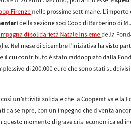
valore di 20 euro ciascuno, potranno essere
spesi
oop Firenze
nelle prossime settimane. L’importo è
mentari
della sezione soci Coop di Barberino di Mu
ampagna di solidarietà Natale Insieme
della Fond
glie. Nel mese di dicembre l’iniziativa ha visto par
e il cui contributo è stato raddoppiato dalla Fon
plessivo di 200.000 euro che sono stati suddivisi 
a così un’attività solidale che la Cooperativa e la
ti da sempre, con un impegno che diventa ancor
n questo momento di grave crisi economica ed in