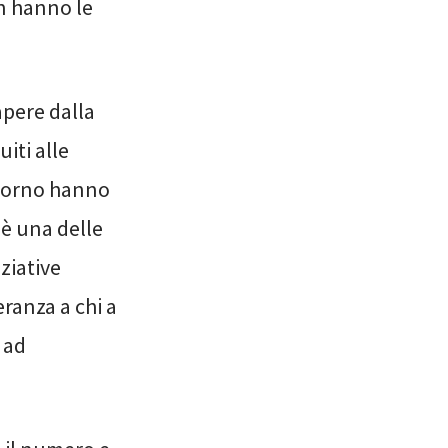
n hanno le
apere dalla
uiti alle
giorno hanno
 è una delle
ziative
ranza a chi a
 ad