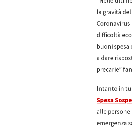
“Nelle ultim
la gravità de
Coronavirus h
difficoltà ec
buoni spesa d
a dare rispos
precarie” fa
Intanto in tu
Spesa Sosp
alle persone
emergenza sa