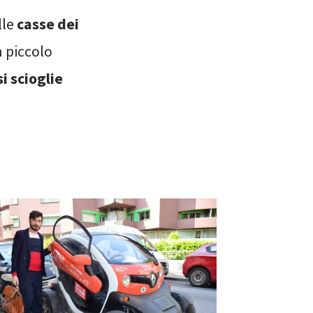
lle
casse dei
 piccolo
i scioglie