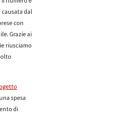
 il numero e
à causata dal
 prese con
le. Grazie ai
lie riusciamo
molto
ogetto
e una spesa
ento di