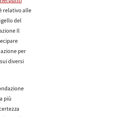
nei punti
 relativo alle
gello del
azione Il
tecipare
dazione per
sui diversi
 Fondazione
a più
certezza