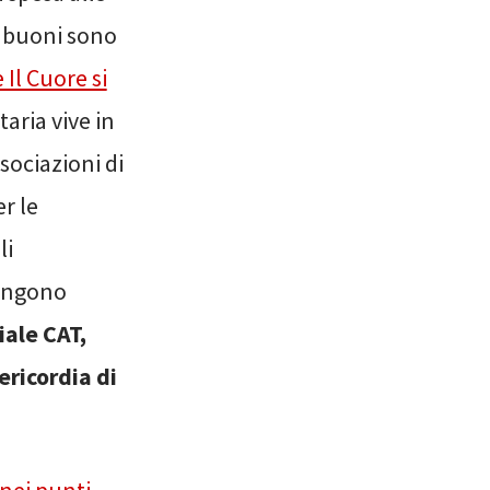
 I buoni sono
Il Cuore si
aria vive in
sociazioni di
r le
li
vengono
iale CAT,
ricordia di