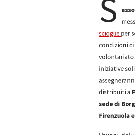
S
asso
mess
scioglie
per s
condizioni di
volontariato
iniziative sol
assegneranno
distribuiti a
P
sede di Borg
Firenzuola e