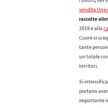
I buoni, del 
vendita Unic
raccolte ali
2019 e alla
c
Cuore si scio
tante person
un totale com
territori.
Si intensific
portano avan
importante i