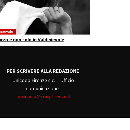
inievole
rzo e non solo in Valdinievole
PER SCRIVERE ALLA REDAZIONE
Unicoop Firenze s.c. – Ufficio
comunicazione
comunica@coopfirenze.it