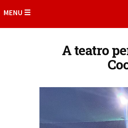
MENU ☰
A teatro pe
Coo