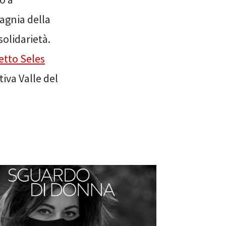
agnia della
olidarietà.
etto Seles
iva Valle del