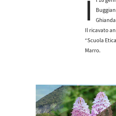
I
Buggiano
Ghianda.
Il ricavato a
“Scuola Etica
Marro.