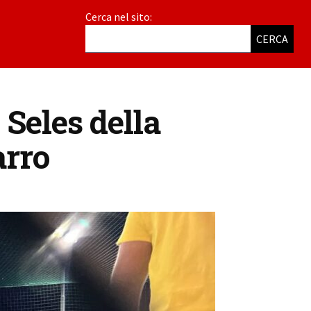
Cerca nel sito:
CERCA
 Seles della
arro