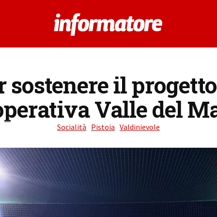
r sostenere il progetto
perativa Valle del M
Socialità
Pistoia
Valdinievole