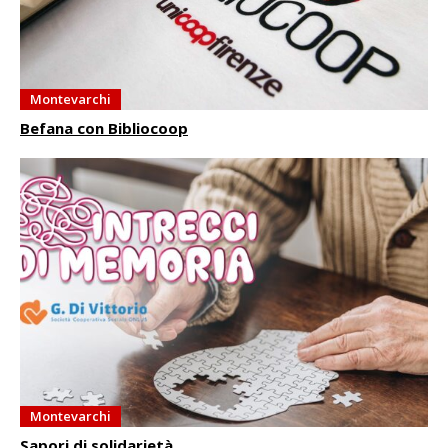
Montevarchi
Befana con Bibliocoop
Montevarchi
Sapori di solidarietà