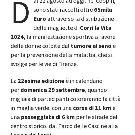
D
al 22 agosto ad oggi, nei Coop.fi,
sono stati raccolti oltre
65mila
Euro
attraverso la distribuzione
delle magliette di
Corri la Vita
2024
, la manifestazione sportiva a favore
delle donne colpite dal
tumore al seno
e
per la prevenzione della malattia, che si
svolge per le vie di Firenze.
La
22esima edizione
è in calendario
per
domenica 29 settembre
, quando
migliaia di partecipanti coloreranno la città
in maglia verde, con una
corsa di 11 km
e
una
passeggiata di 6 km
per le strade del
centro storico, dal Parco delle Cascine alla
Loggia dei Lanzi.