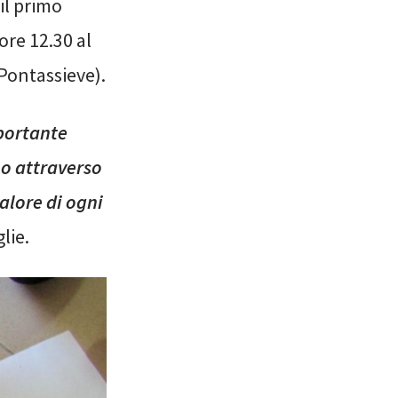
il primo
ore 12.30 al
 Pontassieve).
mportante
mo attraverso
valore di ogni
lie.