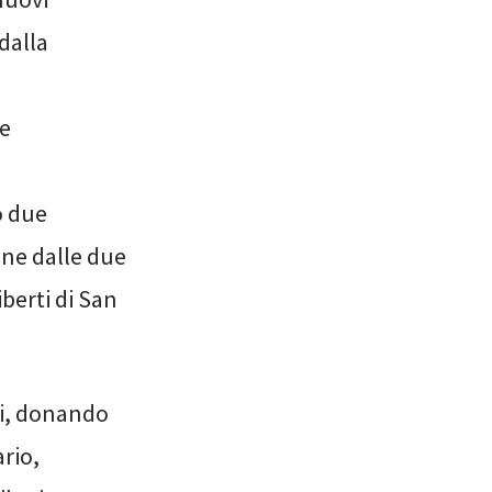
dalla
 e
o due
one dalle due
berti di San
di, donando
rio,