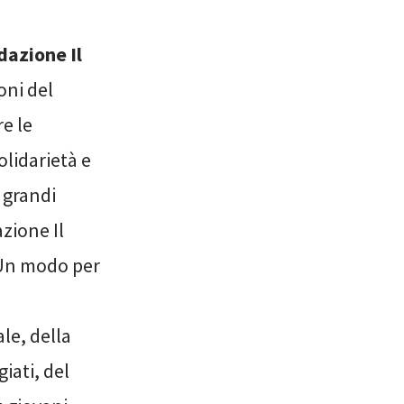
dazione Il
oni del
re le
olidarietà e
 grandi
azione Il
. Un modo per
le, della
iati, del