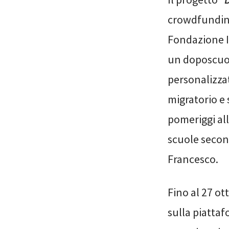
crowdfundin
Fondazione Il 
un doposcuola
personalizza
migratorio e 
pomeriggi all
scuole second
Francesco.
Fino al 27 ot
sulla piattaf