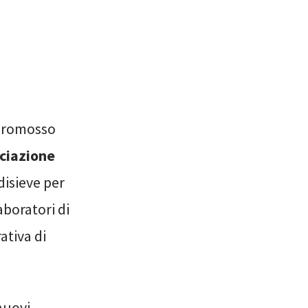
promosso
ciazione
disieve per
aboratori di
ativa di
nuovi