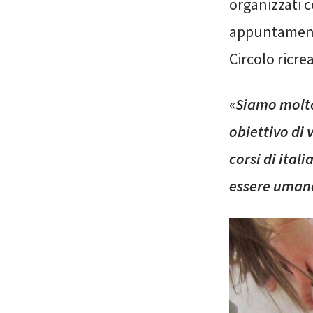
organizzati c
appuntamento 
Circolo ricre
«
Siamo molto
obiettivo di 
corsi di itali
essere uman