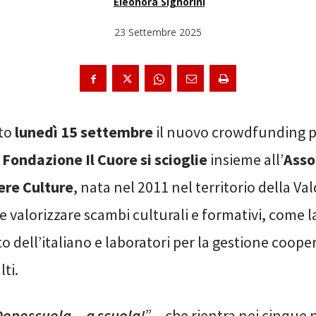
Eleonora Signorini
23 Settembre 2025
ito
lunedì 15 settembre
il nuovo crowdfunding 
a
Fondazione Il Cuore si scioglie
insieme all’
Asso
ere Culture
, nata nel 2011 nel territorio della Val
valorizzare scambi culturali e formativi, come l
dell’italiano e laboratori per la gestione cooper
lti.
Doposcuola…a scuola!
” – che rientra nei cinque 