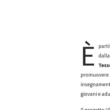
È
part
dall
Tess
promuovere e 
insegnamento 
giovani e adu
Il progetto “