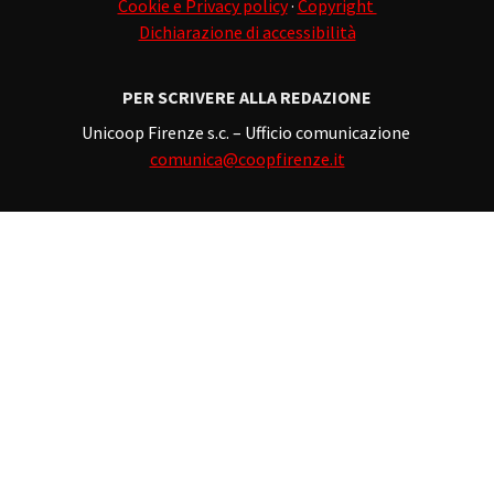
Cookie e Privacy policy
·
Copyright
Dichiarazione di accessibilità
PER SCRIVERE ALLA REDAZIONE
Unicoop Firenze s.c. – Ufficio comunicazione
comunica@coopfirenze.it