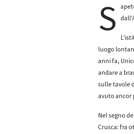
S
apet
dall
L’ist
luogo lontano
anni fa, Uni
andare a brac
sulle tavole 
avuto ancor 
Nel segno del
Crusca: fra o