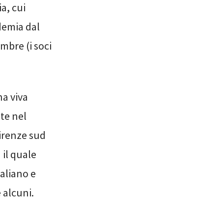
a, cui
ademia dal
mbre (i soci
na viva
lte nel
Firenze sud
il quale
taliano e
 alcuni.