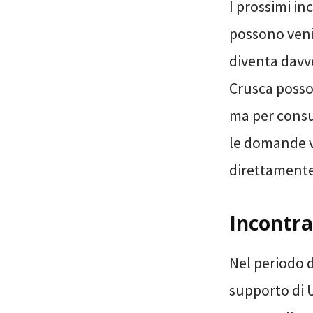
I prossimi in
possono veni
diventa davve
Crusca posson
ma per consul
le domande vi
direttamente 
Incontra
Nel periodo d
supporto di U