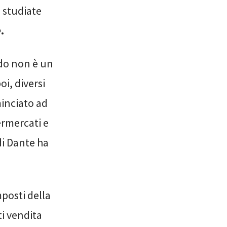
 studiate
e
.
ndo non è un
i, diversi
inciato ad
ermercati e
di Dante ha
posti della
ti vendita