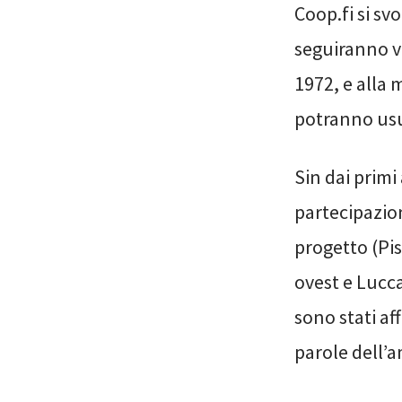
Coop.fi si sv
seguiranno vi
1972, e alla 
potranno usuf
Sin dai prim
partecipazion
progetto (Pis
ovest e Lucc
sono stati aff
parole dell’a