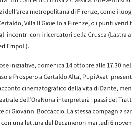
terranno concerti di musica classica. Gli eventi si 
azi dell’area metropolitana di Firenze, come i luog
ertaldo, Villa Il Gioiello a Firenze, o i punti vendi
li incontri con i ricercatori della Crusca (Lastra a
ed Empoli).
se iniziative, domenica 14 ottobre alle 17.30 nel
o e Prospero a Certaldo Alta, Pupi Avati presente
acconto cinematografico della vita di Dante, men
trale dell’OraNona interpreterà i passi del Tratt
te di Giovanni Boccaccio. La stessa compagnia sa
 con una lettura del Decameron martedì 6 novem