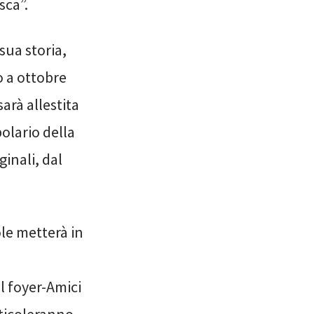
sca”.
 sua storia,
o a ottobre
arà allestita
bolario della
ginali, dal
le metterà in
l foyer-Amici