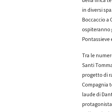
della lirica 
in diversi sp
Boccaccio a C
ospiteranno g
Pontassieve 
Tra le numero
Santi Tommas
progetto di r
Compagnia tea
laude di Dan
protagonista