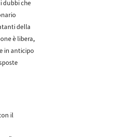
 i dubbi che
onario
tanti della
one è libera,
e in anticipo
isposte
on il