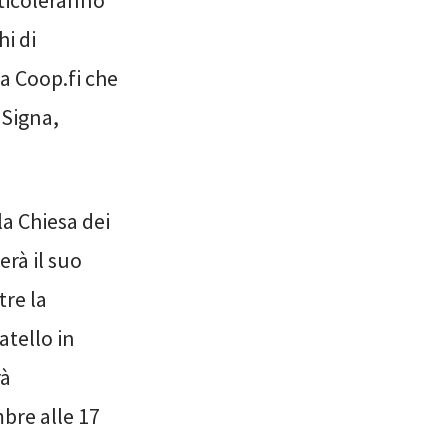
articoleranno
hi di
ta Coop.fi che
 Signa,
la Chiesa dei
rà il suo
tre la
atello in
rà
bre alle 17