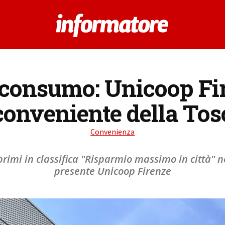
oconsumo: Unicoop Fir
conveniente della To
Convenienza
 primi in classifica "Risparmio massimo in città" 
presente Unicoop Firenze