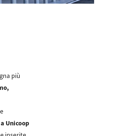
egna più
mo,
de
 a Unicoop
e inserite