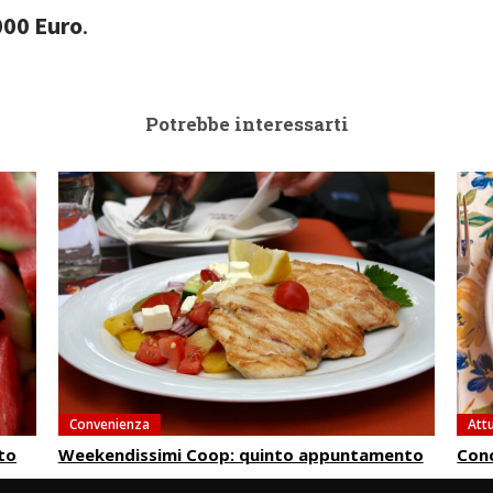
.000 Euro
.
Potrebbe interessarti
Convenienza
Attu
to
Weekendissimi Coop: quinto appuntamento
Conc