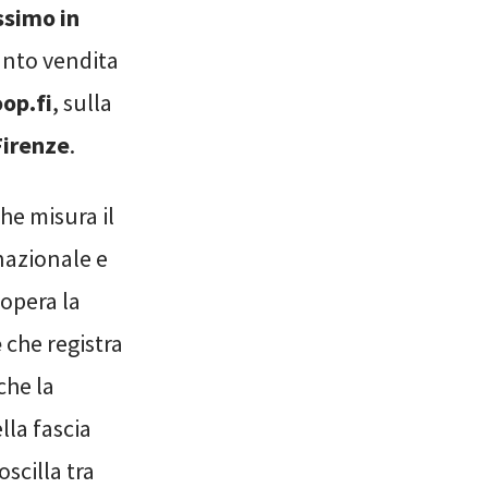
simo in
punto vendita
op.fi
, sulla
Firenze
.
he misura il
nazionale e
 opera la
e
che registra
che la
lla fascia
oscilla tra