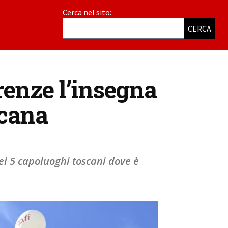
Cerca nel sito:
CERCA
enze l’insegna
scana
nei 5 capoluoghi toscani dove è