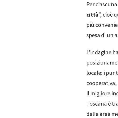
Per ciascuna c
città
”, cioè 
più convenien
spesa di un a
L’indagine h
posizionament
locale: i pun
cooperativa,
il migliore i
Toscana è tr
delle aree m