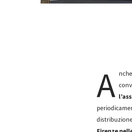
A
nche
conv
l’as
periodicamen
distribuzione
Firenze nell