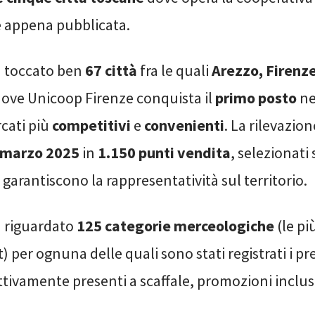
e appena pubblicata.
a toccato ben
67 città
fra le quali
Arezzo, Firenze
ove Unicoop Firenze conquista il
primo posto
ne
cati più
competitivi
e
convenienti
. La rilevazion
 marzo 2025
in
1.150 punti vendita
, selezionati 
e garantiscono la rappresentatività sul territorio.
a riguardato
125 categorie merceologiche
(le pi
 per ognuna delle quali sono stati registrati i prez
ttivamente presenti a scaffale, promozioni inclus