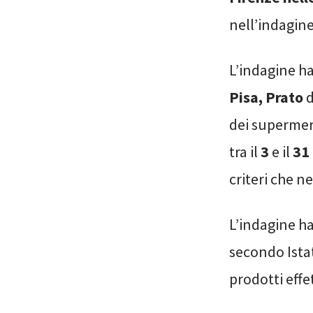
nell’indagin
L’indagine h
Pisa, Prato
d
dei supermer
tra il
3
e il
31
criteri che n
L’indagine h
secondo Istat)
prodotti effe