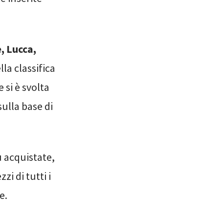
, Lucca,
lla classifica
e si è svolta
sulla base di
ù acquistate,
zi di tutti i
e.