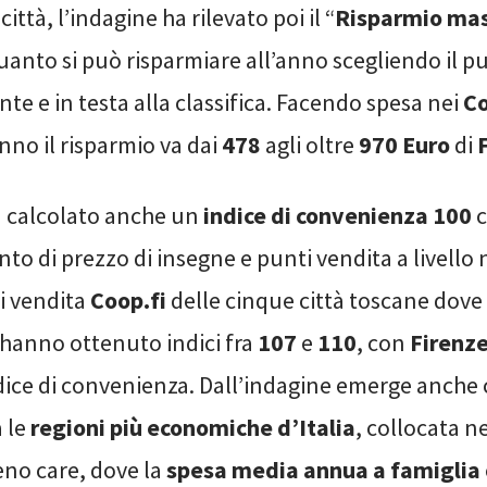
ittà, l’indagine ha rilevato poi il “
Risparmio mas
quanto si può risparmiare all’anno scegliendo il 
te e in testa alla classifica. Facendo spesa nei
Co
nno il risparmio va dai
478
agli oltre
970 Euro
di
a calcolato anche un
indice di convenienza 100
c
o di prezzo di insegne e punti vendita a livello 
ti vendita
Coop.fi
delle cinque città toscane dove
 hanno ottenuto indici fra
107
e
110
, con
Firenz
ndice di convenienza. Dall’indagine emerge anche 
a le
regioni più economiche d’Italia
, collocata ne
eno care, dove la
spesa media annua a famiglia