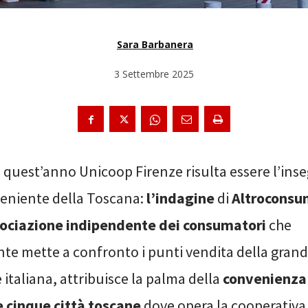
Sara Barbanera
3 Settembre 2025
 quest’anno Unicoop Firenze risulta essere l’ins
eniente della Toscana:
l’indagine
di
Altroconsu
sociazione indipendente dei consumatori
che
te mette a confronto i punti vendita della gran
 italiana, attribuisce la palma della
convenienza
e cinque città toscane
dove opera la cooperativa 