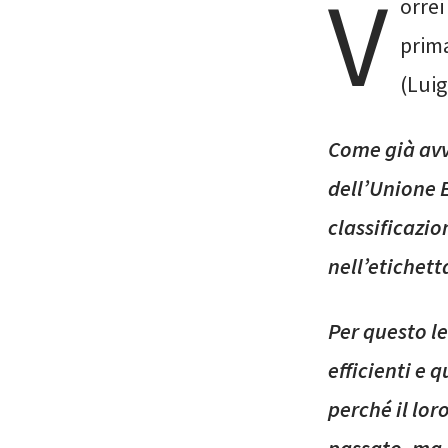
V
orre
prima
(Luigi
Come già avv
dell’Unione 
classificazi
nell’etichett
Per questo l
efficienti e 
perché il lo