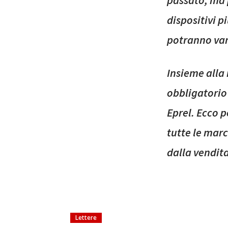
passato, ma 
dispositivi p
potranno vant
Insieme alla
obbligatorio 
Eprel. Ecco p
tutte le marc
dalla vendit
Lettere