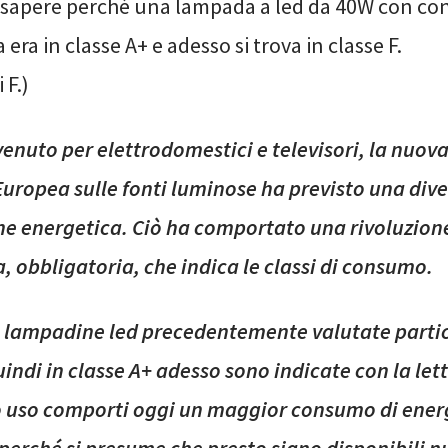
i sapere perché una lampada a led da 40W con c
 era in classe A+ e adesso si trova in classe F.
 F.)
enuto per elettrodomestici e televisori, la nuov
Europea sulle fonti luminose ha previsto una div
one energetica. Ciò ha comportato una rivoluzion
a, obbligatoria, che indica le classi di consumo.
e lampadine led precedentemente valutate part
quindi in classe A+ adesso sono indicate con la let
ro uso comporti oggi un maggior consumo di energ