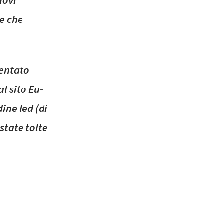
uovi
 e che
ventato
l sito Eu-
ine led (di
state tolte