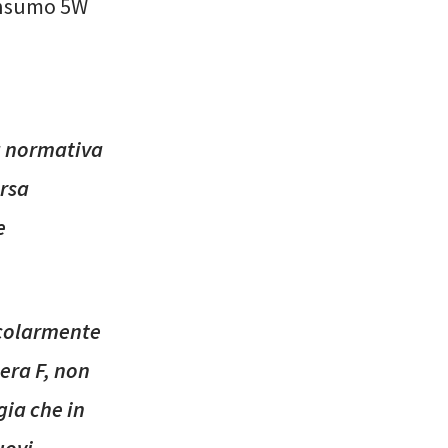
onsumo 5W
a normativa
ersa
e
icolarmente
tera F, non
ia che in