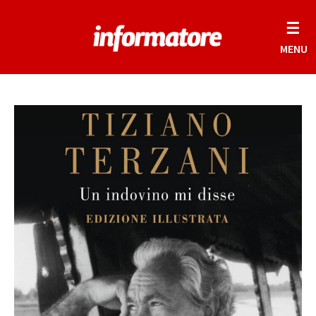
☰
MENU