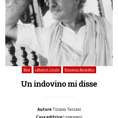
,
,
Blog
Letture in Circolo
Romanzo Biografico
Un indovino mi disse
Autore
Tiziano Terzani
Casa editrice
Longanesi