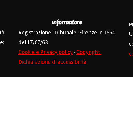
P
tà
Registrazione Tribunale Firenze n.1554
U
e:
del 17/07/63
c
Cookie e Privacy policy
·
Copyright
c
Dichiarazione di accessibilità