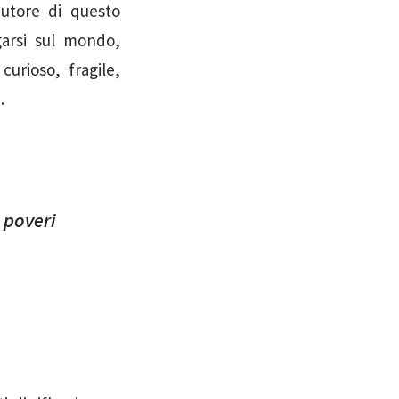
autore di questo
garsi sul mondo,
urioso, fragile,
.
 poveri