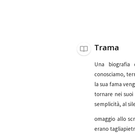
Trama
Una biografia 
conosciamo, terr
la sua fama venga
tornare nei suoi u
semplicità, al sil
omaggio allo scr
erano tagliapiet