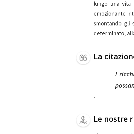
lungo una vita 
emozionante rit
smontando gli s
determinato, alla
La citazio
I ricc
possan
.
Le nostre r