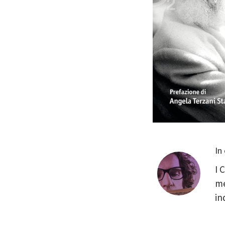
In
I 
me
in