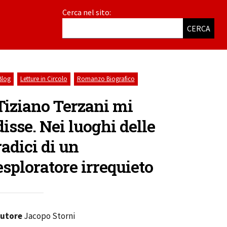
Cerca nel sito:
CERCA
,
,
Blog
Letture in Circolo
Romanzo Biografico
Tiziano Terzani mi
disse. Nei luoghi delle
radici di un
esploratore irrequieto
utore
Jacopo Storni