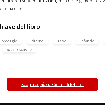
ercorrere i sentieri di Tiziano, respirarne gli odori e vi
o prima di te.
hiave del libro
omaggio
ritorno
terra
infanzia
idealizzazione
Scopri di più sui Circoli di lettura