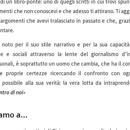
 di un libro-ponte: uno di quegli scritti in cui trovi spunt
omenti che non conoscevi e che adesso ti attirano. Ti agg
o argomenti che avevi tralasciato in passato e che, grazi
ontare.
 noto per il suo stile narrativo e per la sua capacità
he e sociali attraverso la lente del giornalismo d’i
sonali, è soprattutto un uomo che cambia, che ha il co
le proprie certezze ricercando il confronto con ogn
iù possibile alla sua verità: la vera lotta da intrapren
ntro di noi
»
amo a...