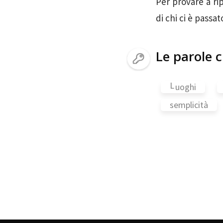
Per provare a rip
di chi ci è passat
Le parole c
L
uoghi
semplicità