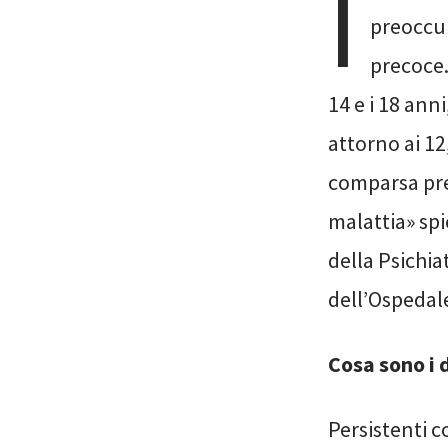
I
preoccu
precoce.
14 e i 18 ann
attorno ai 12
comparsa pre
malattia» spi
della Psichia
dell’Ospedal
Cosa sono i 
Persistenti 