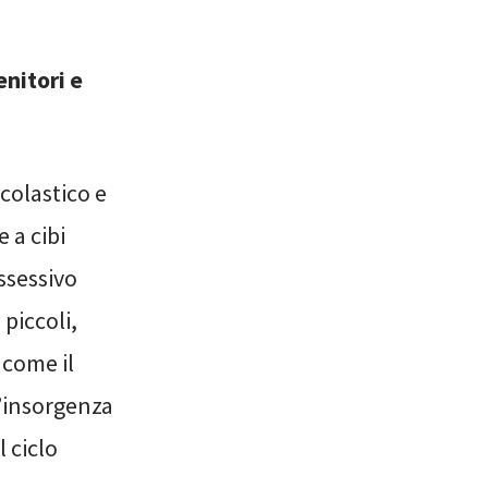
enitori e
colastico e
e a cibi
ssessivo
 piccoli,
 come il
l’insorgenza
l ciclo