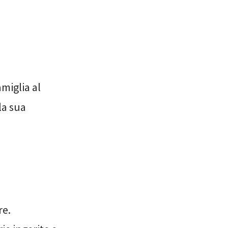
amiglia al
la sua
re.