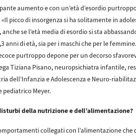
pante aumento e con un’età d’esordio purtropp
 «Il picco di insorgenza si ha solitamente in adoles
i, anche se l’età media di esordio si sta abbassand
,3 anni di età, sia per i maschi che per le femmine
coce purtroppo depone per un decorso sfavorev
ega Tiziana Pisano, neuropsichiatra infantile, re
tria dell’Infanzia e Adolescenza e Neuro-riabilita
e pediatrico Meyer.
disturbi della nutrizione e dell’alimentazione?
comportamenti collegati con l’alimentazione che