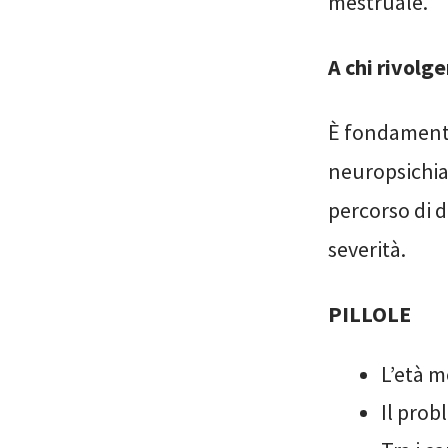
mestruale.
A chi rivolge
È fondamenta
neuropsichiat
percorso di d
severità.
PILLOLE
L’età m
Il prob