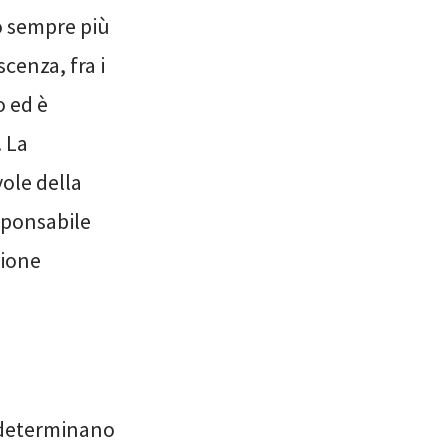
o sempre più
cenza, fra i
o ed è
. La
ole della
sponsabile
zione
 determinano