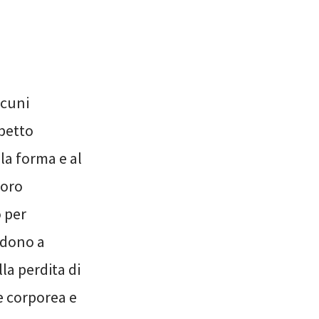
lcuni
petto
la forma e al
loro
o per
ndono a
la perdita di
e corporea e