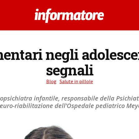
mentari negli adolescen
segnali
Blog
Salute in pillole
ropsichiatra infantile, responsabile della Psichia
euro-riabilitazione dell’Ospedale pediatrico Mey