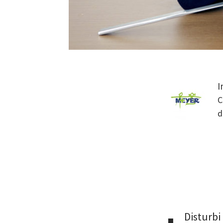
C
d
Disturb