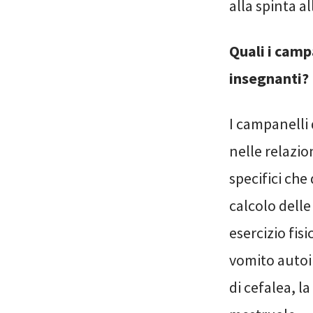
alla spinta a
Quali i camp
insegnanti?
I campanelli 
nelle relazion
specifici ch
calcolo delle
esercizio fis
vomito autoi
di cefalea, la