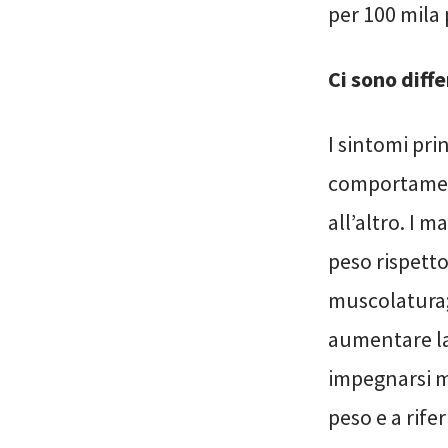
per 100 mila
Ci sono diff
I sintomi pri
comportament
all’altro. I 
peso rispetto
muscolatura; 
aumentare la
impegnarsi m
peso e a rife