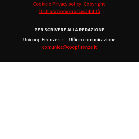
Cookie e Privacy policy
·
Copyright
Dichiarazione di accessibilità
PER SCRIVERE ALLA REDAZIONE
Unicoop Firenze s.c. – Ufficio comunicazione
comunica@coopfirenze.it