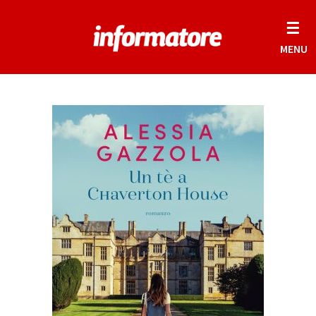
☰
MENU