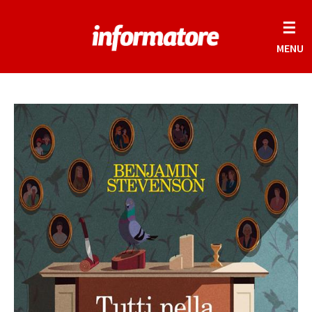
☰
MENU