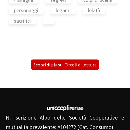
personaggi
legami
lelatà
sacrifici
Scopri di più sui Circoli di lettura
N. Iscrizione Albo delle Società Cooperative e
mutualità prevalente: A104272 (Cat. Consumo)