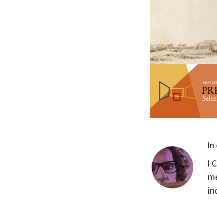
In
I 
me
in