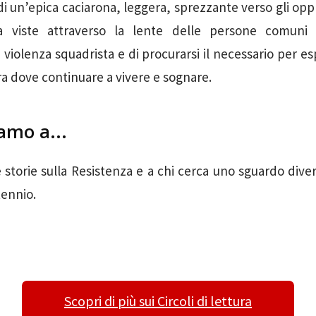
i un’epica caciarona, leggera, sprezzante verso gli oppr
za viste attraverso la lente delle persone comuni
 violenza squadrista e di procurarsi il necessario per es
ra dove continuare a vivere e sognare.
amo a...
e storie sulla Resistenza e a chi cerca uno sguardo diver
tennio.
Scopri di più sui Circoli di lettura