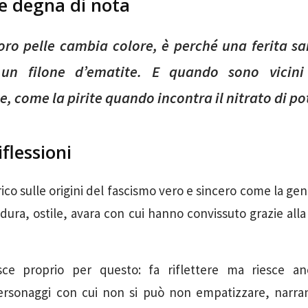
ne degna di nota
loro pelle cambia colore, è perché una ferita s
un filone d’ematite. E quando sono vicini
le, come la pirite quando incontra il nitrato di po
iflessioni
co sulle origini del fascismo vero e sincero come la gent
a dura, ostile, avara con cui hanno convissuto grazie alla 
isce proprio per questo: fa riflettere ma riesce an
ersonaggi con cui non si può non empatizzare, narr