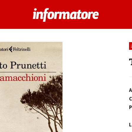
A
C
P
L