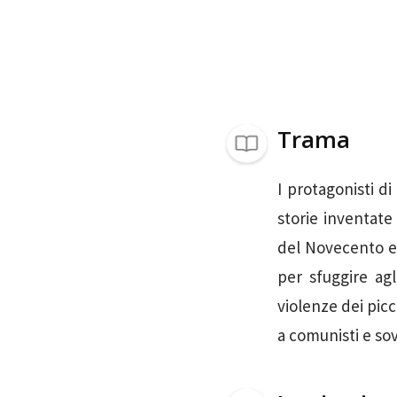
Trama
I protagonisti d
storie inventate
del Novecento e 
per sfuggire agl
violenze dei picc
a comunisti e sovv