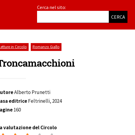
Cerca nel sito:
CERCA
,
Letture in Circolo
Romanzo Giallo
Troncamacchioni
utore
Alberto Prunetti
asa editrice
Feltrinelli, 2024
agine
160
a valutazione del Circolo