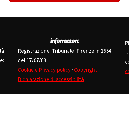
P
tà
Registrazione Tribunale Firenze n.1554
U
e:
del 17/07/63
c
Cookie e Privacy policy
·
Copyright
c
Dichiarazione di accessibilità