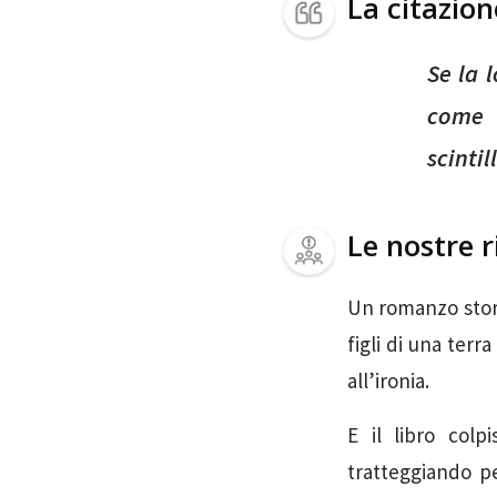
La citazio
Se la 
come 
scintil
Le nostre r
Un romanzo stori
figli di una terr
all’ironia.
E il libro colp
tratteggiando p