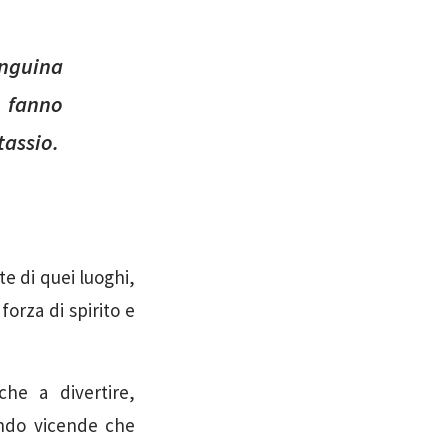
anguina
 fanno
tassio.
e di quei luoghi,
forza di spirito e
che a divertire,
ando vicende che