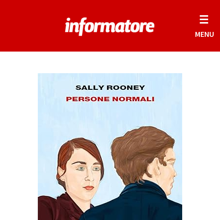
☰
MENU