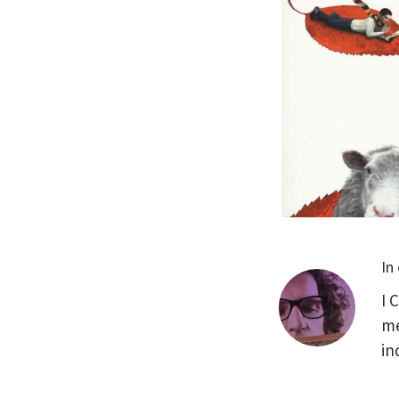
In
I 
me
in