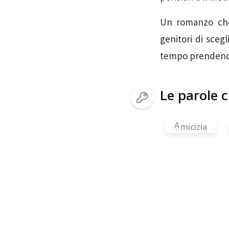
Un romanzo che 
genitori di scegl
tempo prendendo
Le parole c
A
micizia