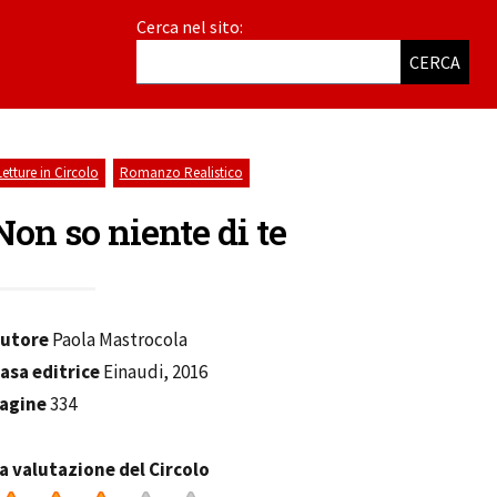
Cerca nel sito:
CERCA
,
Letture in Circolo
Romanzo Realistico
Non so niente di te
utore
Paola Mastrocola
asa editrice
Einaudi, 2016
agine
334
a valutazione del Circolo