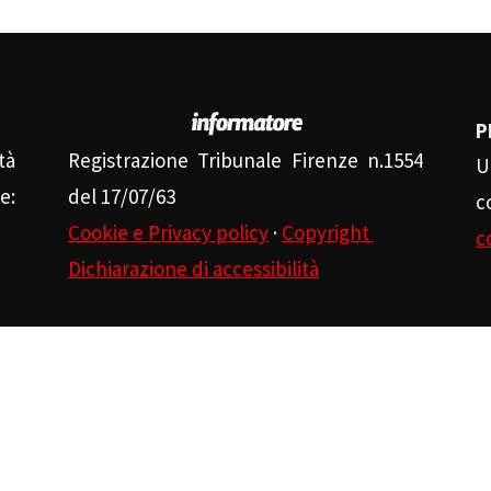
P
tà
Registrazione Tribunale Firenze n.1554
U
e:
del 17/07/63
c
Cookie e Privacy policy
·
Copyright
c
Dichiarazione di accessibilità