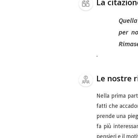
La citazio
Quella
per no
Rimase
.
Le nostre r
Nella prima part
fatti che accadon
prende una piega
fa più interessa
pensieri e il moti