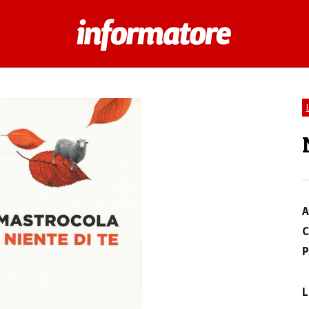
A
C
P
L