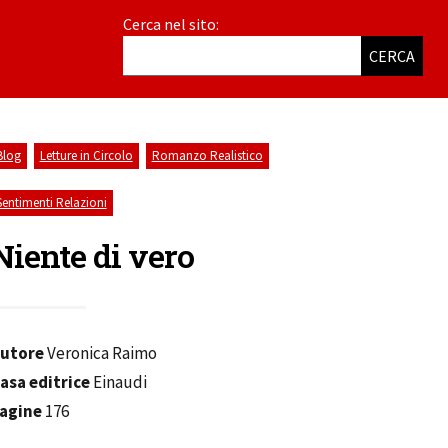
Cerca nel sito:
CERCA
,
,
,
Blog
Letture in Circolo
Romanzo Realistico
Sentimenti Relazioni
Niente di vero
utore
Veronica Raimo
asa editrice
Einaudi
agine
176