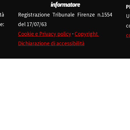
P
tà
Registrazione Tribunale Firenze n.1554
U
e:
del 17/07/63
c
Cookie e Privacy policy
·
Copyright
c
Dichiarazione di accessibilità