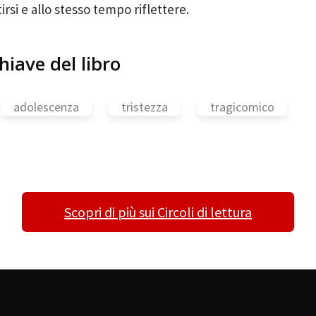
irsi e allo stesso tempo riflettere.
hiave del libro
adolescenza
tristezza
tragicomico
Scopri di più sui Circoli di lettura