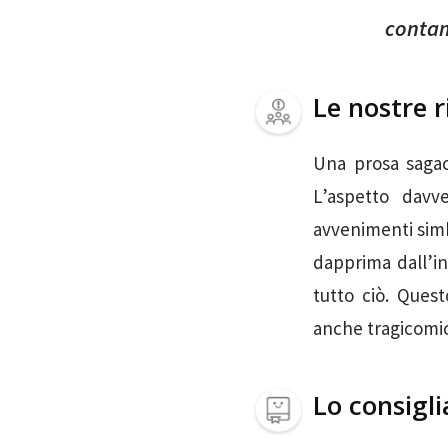
contam
Le nostre r
Una prosa sagace
L’aspetto davv
avvenimenti simbo
dapprima dall’in
tutto ciò. Ques
anche tragicomici
Lo consigli