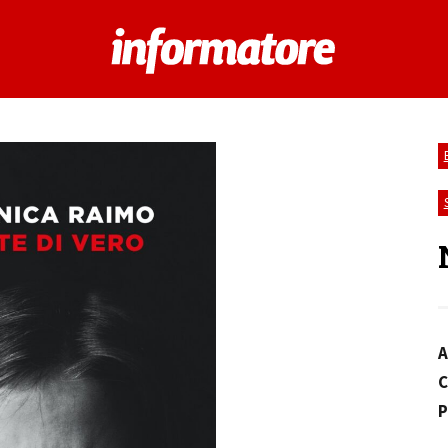
A
C
P