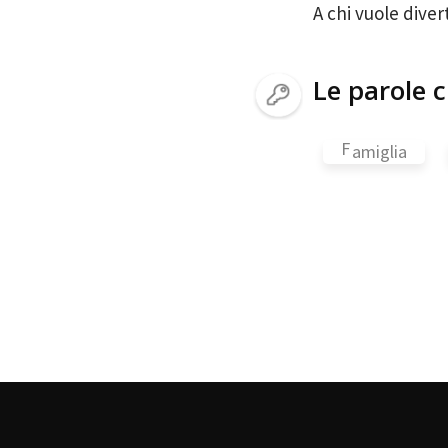
A chi vuole divert
Le parole c
F
amiglia