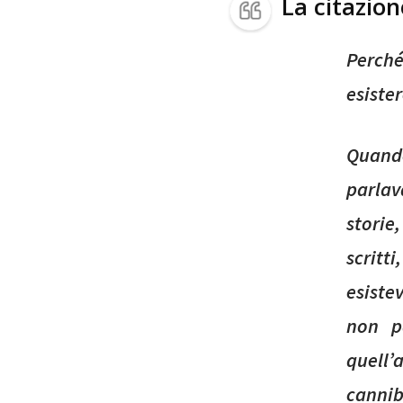
La citazio
Perché
esister
Quando
parlav
storie
scrit
esistev
non p
quell
canniba