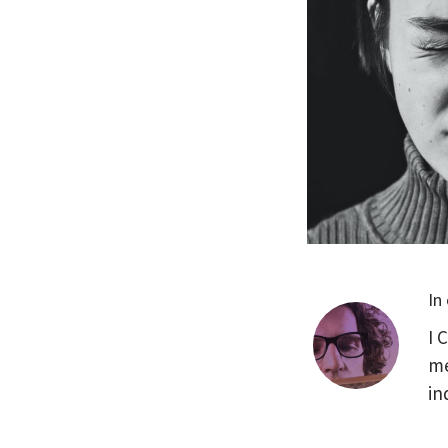
In
I 
me
in