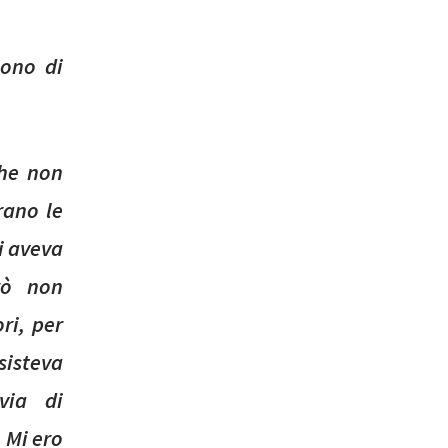
tono di
che non
rano le
i aveva
rò non
ori, per
isteva
via di
. Mi ero