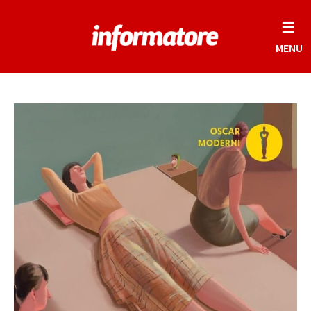
☰
MENU