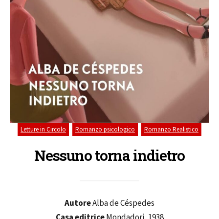
,
,
Letture in Circolo
Romanzo psicologico
Romanzo Realistico
Nessuno torna indietro
Autore
Alba de Céspedes
Casa editrice
Mondadori, 1938