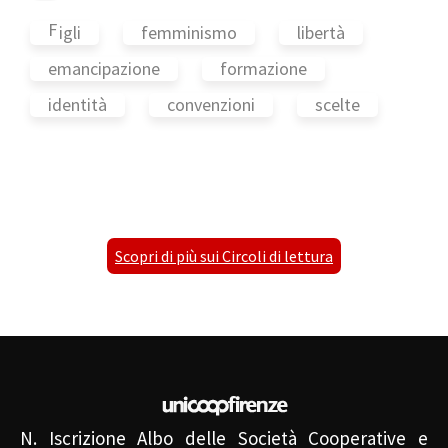
F
igli
femminismo
libertà
emancipazione
formazione
identità
convenzioni
scelte
Scopri di più sui Circoli di lettura
N. Iscrizione Albo delle Società Cooperative e