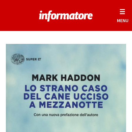
☰
MENU