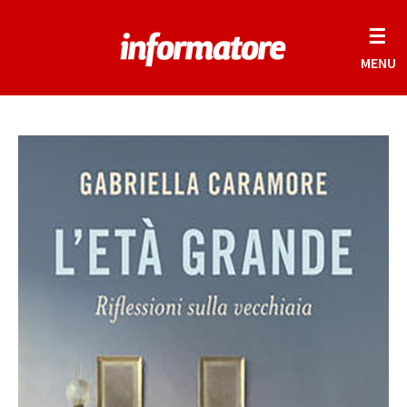
☰
MENU