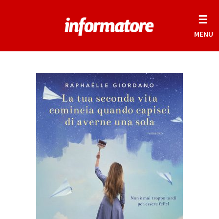
☰
MENU