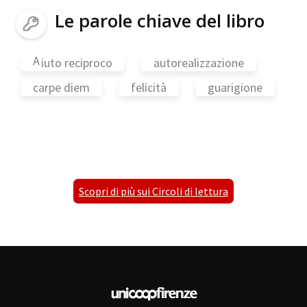
Le parole chiave del libro
A
iuto reciproco
autorealizzazione
carpe diem
felicità
guarigione
Scopri di più sui Circoli di lettura