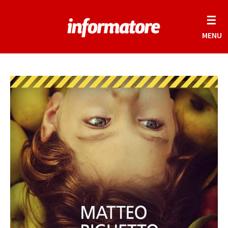
☰
MENU