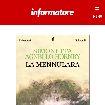
☰
MENU