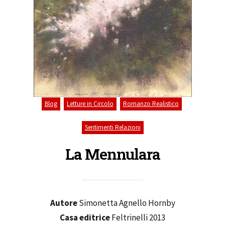
,
,
,
Blog
Letture in Circolo
Romanzo Realistico
Sentimenti Relazioni
La Mennulara
Autore
Simonetta Agnello Hornby
Casa editrice
Feltrinelli 2013