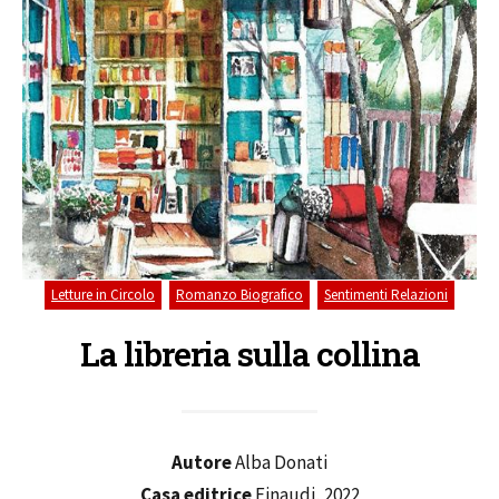
,
,
Letture in Circolo
Romanzo Biografico
Sentimenti Relazioni
La libreria sulla collina
Autore
Alba Donati
Casa editrice
Einaudi, 2022