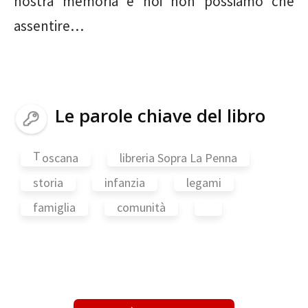
nostra memoria e noi non possiamo che
assentire…
Le parole chiave del libro
T
oscana
libreria Sopra La Penna
storia
infanzia
legami
famiglia
comunità