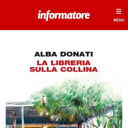
☰
MENU