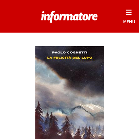
☰
MENU