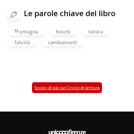
Le parole chiave del libro
M
ontagna
boschi
natura
felicità
cambiamenti
Scopri di più sui Circoli di lettura