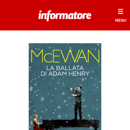
☰
MENU