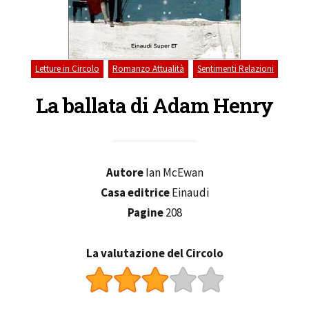
,
,
Letture in Circolo
Romanzo Attualità
Sentimenti Relazioni
La ballata di Adam Henry
Autore
Ian McEwan
Casa editrice
Einaudi
Pagine
208
La valutazione del Circolo