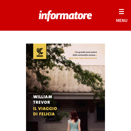
☰
MENU