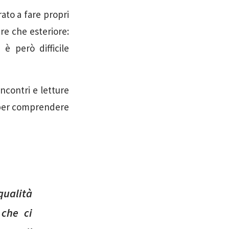
rato a fare propri
tre che esteriore:
è però difficile
incontri e letture
e per comprendere
qualità
 che ci