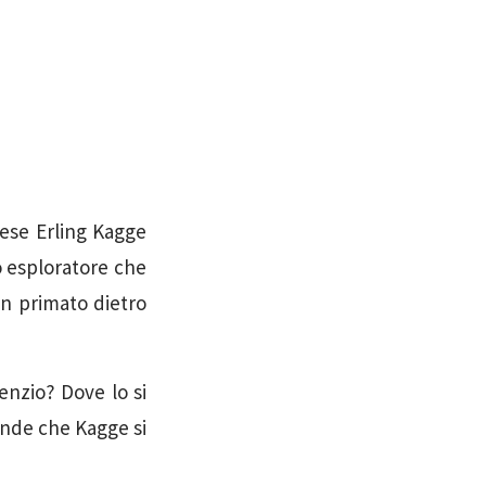
gese Erling Kagge
o esploratore che
 un primato dietro
lenzio? Dove lo si
ande che Kagge si