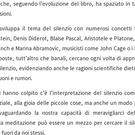
che, seguendo l’evoluzione del libro, ha spaziato in 
sioni.
 sviluppa il tema del silenzio con numerosi concetti f
ein, Denis Diderot, Blaise Pascal, Aristotele e Platone,
ch e Marina Abramovic, musicisti come John Cage o 
isposte, tutt’altro che banali, cercano ogni volta di ap
silenzio, evidenziando anche le ragioni scientifiche die
uoni e rumori.
ci hanno colpito c’è l’interpretazione del silenzio c
nziale, alla gioia delle piccole cose, ma anche un modo 
lvaguardando la nostra capacità di meravigliarci 
la meditazione può essere un mezzo per cercare il sile
fuori da noi stessi.