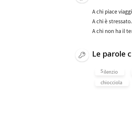
A chi piace viaggi
A chi è stressato.
A chi non ha il t
Le parole c
S
ilenzio
chiocciola