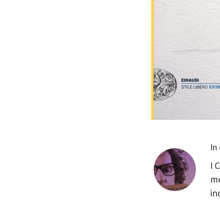
In
I 
me
in