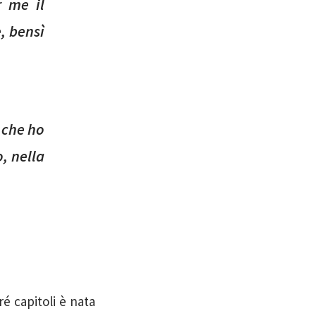
r me il
, bensì
o che ho
, nella
ré capitoli è nata