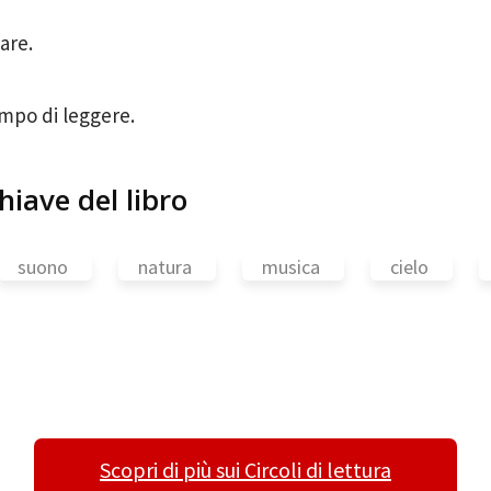
are.
empo di leggere.
hiave del libro
suono
natura
musica
cielo
Scopri di più sui Circoli di lettura