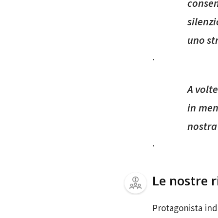
consen
silenz
uno st
.
A volte
in men
nostra
.
Le nostre r
Protagonista indi