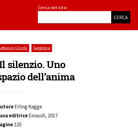
Cerca nel sito:
CERCA
,
Letture in Circolo
Saggistica
Il silenzio. Uno
spazio dell’anima
utore
Erling Kagge
asa editrice
Einaudi, 2017
agine
120