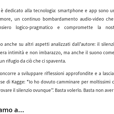
 è dedicato alla tecnologia: smartphone e app sono un
rumore, un continuo bombardamento audio-video che 
nsiero logico-pragmatico e compromette la nost
 anche su altri aspetti analizzati dall’autore: il silenz
era intimità e non imbarazzo, ma anche il suono com
n rifugio da ciò che ci spaventa.
concorre a sviluppare riflessioni approfondite e a lascia
ase di Kagge: “Io ho dovuto camminare per moltissimi c
rovare il silenzio ovunque”. Basta volerlo. Basta non ave
amo a...