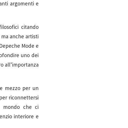
tanti argomenti e
ilosofici citando
 ma anche artisti
i Depeche Mode e
profondire uno dei
tro all’importanza
ome mezzo per un
per riconnettersi
del mondo che ci
nzio interiore e