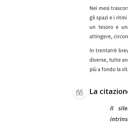
Nei mesi trascors
gli spazi e i rit
un tesoro e una
attingere, circon
In trentatrè brev
diverse, tutte a
più a fondo la vit
La citazio
Il sil
intrin