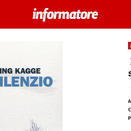
A
C
P