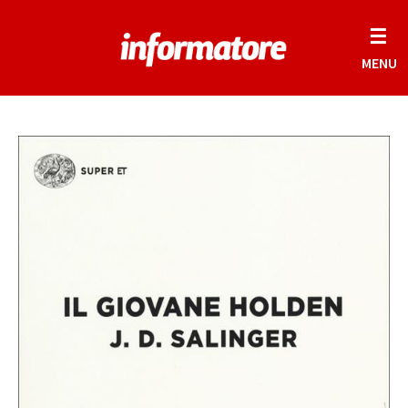
☰
MENU