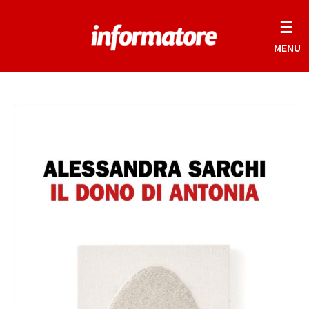
☰
MENU