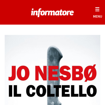
☰
MENU