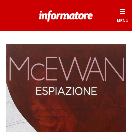
☰
MENU