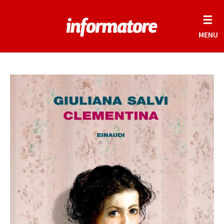
☰
MENU