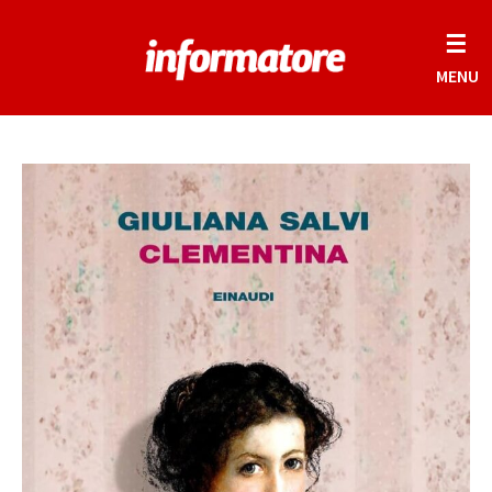
☰
MENU