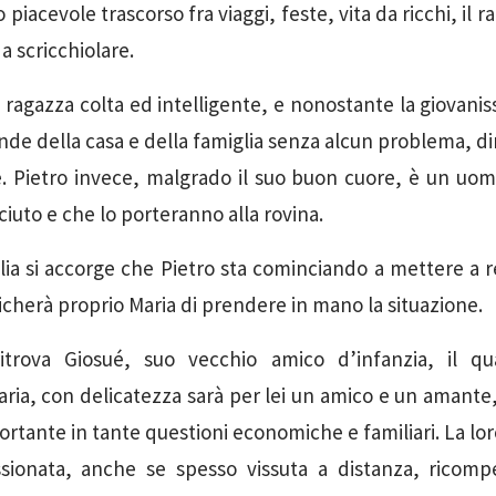
piacevole trascorso fra viaggi, feste, vita da ricchi, il r
a scricchiolare.
 ragazza colta ed intelligente, e nonostante la giovani
nde della casa e della famiglia senza alcun problema, d
te. Pietro invece, malgrado il suo buon cuore, è un uomo
sciuto e che lo porteranno alla rovina.
ia si accorge che Pietro sta cominciando a mettere a r
richerà proprio Maria di prendere in mano la situazione.
ritrova Giosué, suo vecchio amico d’infanzia, il q
ria, con delicatezza sarà per lei un amico e un amante,
rtante in tante questioni economiche e familiari. La lor
sionata, anche se spesso vissuta a distanza, ricomp