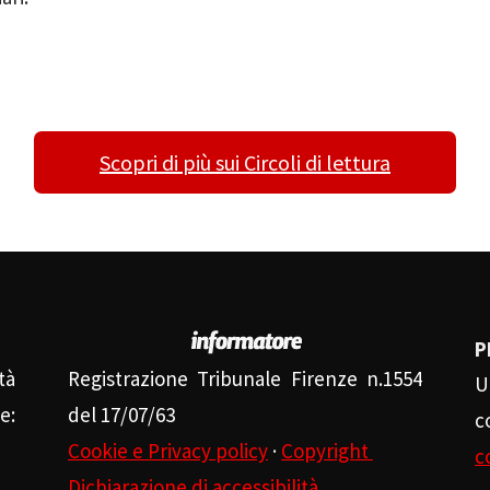
Scopri di più sui Circoli di lettura
P
tà
Registrazione Tribunale Firenze n.1554
U
e:
del 17/07/63
c
Cookie e Privacy policy
·
Copyright
c
Dichiarazione di accessibilità