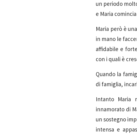
un periodo molto 
e Maria comincia 
Maria però è una
in mano le facce
affidabile e for
con i quali è cre
Quando la famigl
di famiglia, inca
Intanto Maria 
innamorato di Ma
un sostegno impo
intensa e appas