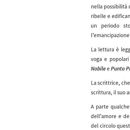
nella possibilità
ribelle e edific
un periodo sto
l’emancipazione e
La lettura è leg
voga e popolari
Nobile
e
Punto P
La scrittrice, ch
scrittura, il suo
A parte qualche 
dell’amore e del
del circolo quest