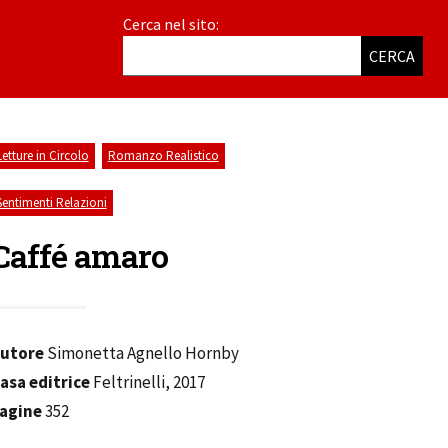
Cerca nel sito:
CERCA
,
,
Letture in Circolo
Romanzo Realistico
Sentimenti Relazioni
Caffé amaro
utore
Simonetta Agnello Hornby
asa editrice
Feltrinelli, 2017
agine
352