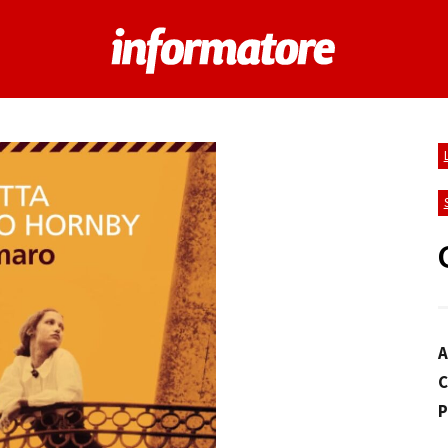
A
C
P