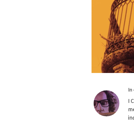
In
I 
me
in