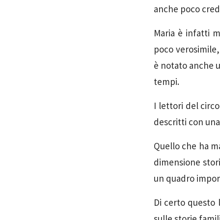
anche poco credi
Maria è infatti 
poco verosimile, 
è notato anche u
tempi.
I lettori del cir
descritti con una
Quello che ha mag
dimensione stori
un quadro import
Di certo questo l
sulle storie famili