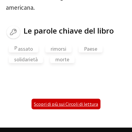
americana.
Le parole chiave del libro
p
assato
rimorsi
Paese
solidarietà
morte
Scopri di più sui Circoli di lettura