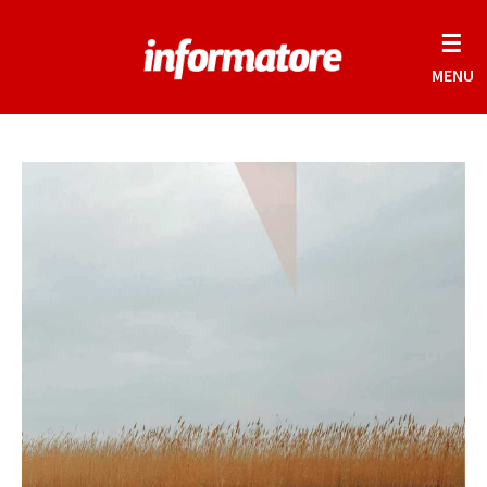
☰
MENU