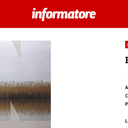
A
C
P
L