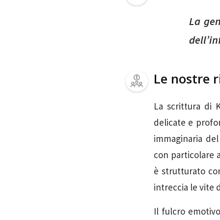
La gen
dell’in
Le nostre r
La scrittura di
delicate e profo
immaginaria del
con particolare a
è strutturato co
intreccia le vite 
Il fulcro emoti