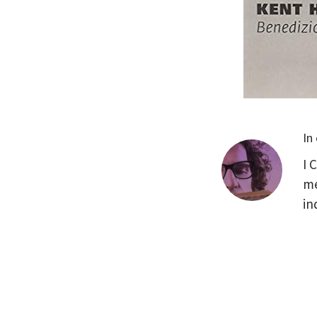
In
I 
me
in