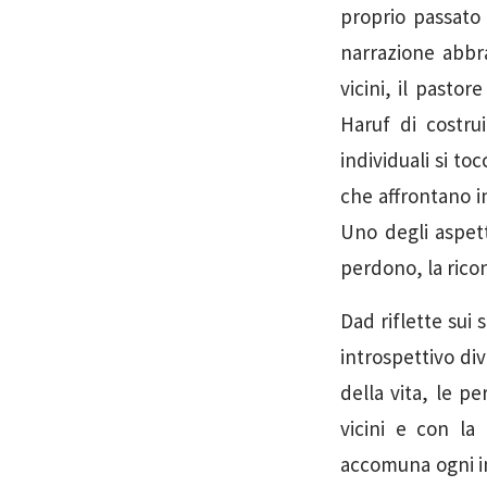
proprio passato
narrazione abbra
vicini, il pasto
Haruf di costru
individuali si to
che affrontano i
Uno degli aspett
perdono, la ricon
Dad riflette sui s
introspettivo di
della vita, le p
vicini e con la
accomuna ogni in