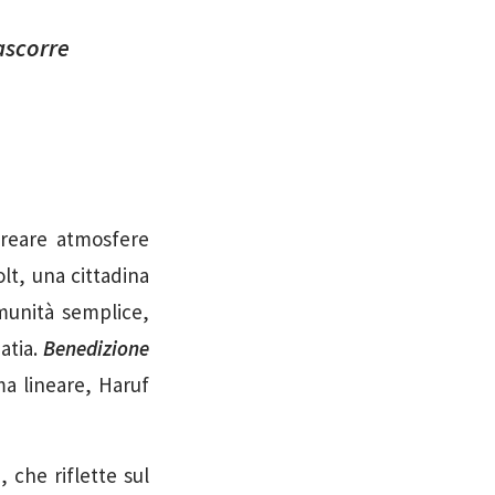
ascorre
creare atmosfere
lt, una cittadina
munità semplice,
atia.
Benedizione
ma lineare, Haruf
che riflette sul