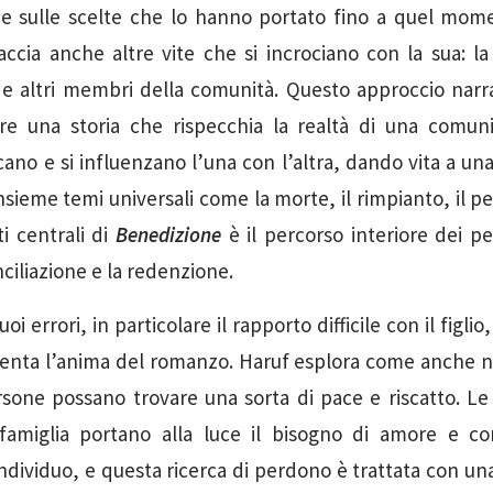
 e sulle scelte che lo hanno portato fino a quel momen
ccia anche altre vite che si incrociano con la sua: la f
re e altri membri della comunità. Questo approccio nar
ire una storia che rispecchia la realtà di una comuni
ccano e si influenzano l’una con l’altra, dando vita a una
nsieme temi universali come la morte, il rimpianto, il p
i centrali di
Benedizione
è il percorso interiore dei pe
ciliazione e la redenzione.
uoi errori, in particolare il rapporto difficile con il figli
venta l’anima del romanzo. Haruf esplora come anche neg
ersone possano trovare una sorta di pace e riscatto. Le 
 famiglia portano alla luce il bisogno di amore e 
dividuo, e questa ricerca di perdono è trattata con un