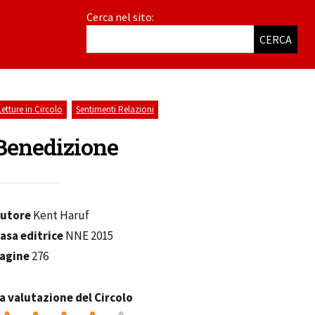
Cerca nel sito:
CERCA
,
Letture in Circolo
Sentimenti Relazioni
Benedizione
utore
Kent Haruf
asa editrice
NNE 2015
agine
276
a valutazione del Circolo