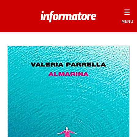
☰
MENU