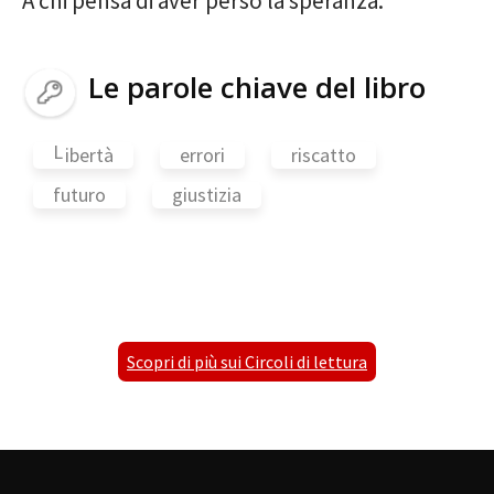
A chi pensa di aver perso la speranza.
Le parole chiave del libro
L
ibertà
errori
riscatto
futuro
giustizia
Scopri di più sui Circoli di lettura