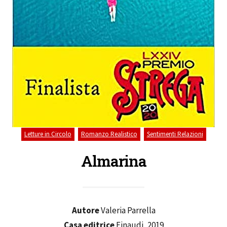
,
,
Letture in Circolo
Romanzo Realistico
Sentimenti Relazioni
Almarina
Autore
Valeria Parrella
Casa editrice
Einaudi, 2019