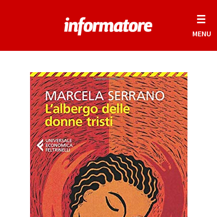
☰
MENU