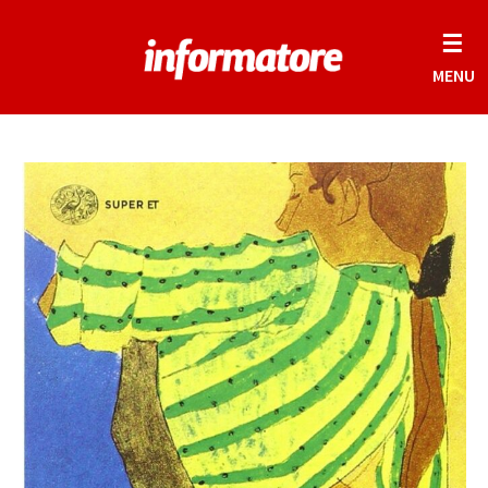
☰
MENU