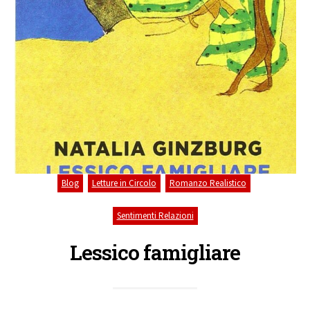
,
,
,
Blog
Letture in Circolo
Romanzo Realistico
Sentimenti Relazioni
Lessico famigliare