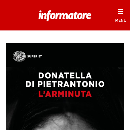
☰
MENU