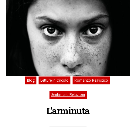
,
,
,
Blog
Letture in Circolo
Romanzo Realistico
Sentimenti Relazioni
L’arminuta