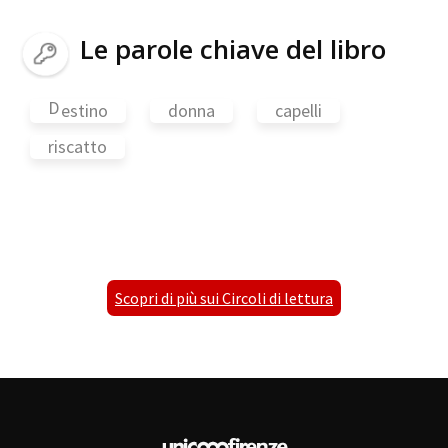
Le parole chiave del libro
D
estino
donna
capelli
riscatto
Scopri di più sui Circoli di lettura