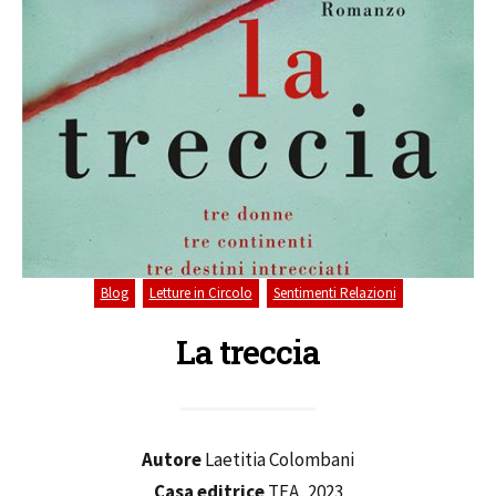
,
,
Blog
Letture in Circolo
Sentimenti Relazioni
La treccia
Autore
Laetitia Colombani
Casa editrice
TEA, 2023