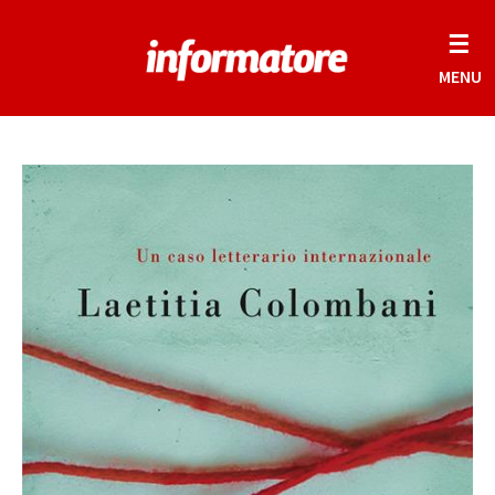
☰
MENU