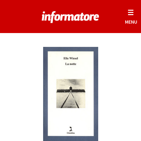
☰
MENU